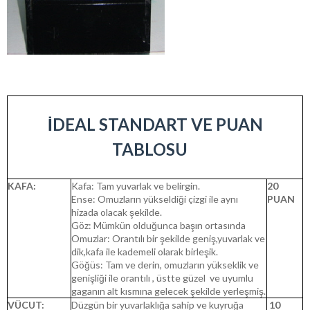
İDEAL STANDART VE PUAN
TABLOSU
KAFA:
Kafa: Tam yuvarlak ve belirgin.
20
Ense: Omuzların yükseldiği çizgi ile aynı
PUAN
hizada olacak şekilde.
Göz: Mümkün olduğunca başın ortasında
Omuzlar: Orantılı bir şekilde geniş,yuvarlak ve
dik,kafa ile kademeli olarak birleşik.
Göğüs: Tam ve derin, omuzların yükseklik ve
genişliği ile orantılı , üstte güzel ve uyumlu
gaganın alt kısmına gelecek şekilde yerleşmiş.
VÜCUT:
Düzgün bir yuvarlaklığa sahip ve kuyruğa
10