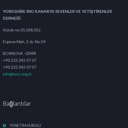
YORKSHİRE IRKI KANARYA SEVENLER VE YETİŞTİRENLER
DERNEĞİ
Kütük no:35.038.052
Ergene Mah. 2 sk. No:59
BORNOVA -İZMİR
+90 232 342 07 07
+90 232 342 07 07
info@tycc.org.tr
Bağlantılar
YÖNETİM KURULU