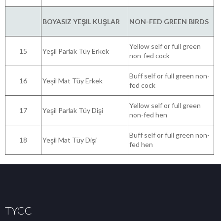
BOYASIZ YEŞIL KUŞLAR
NON-FED GREEN BIRDS
Yellow self or full green
15
Yeşil Parlak Tüy Erkek
non-fed cock
Buff self or full green non-
16
Yeşil Mat Tüy Erkek
fed cock
Yellow self or full green
17
Yeşil Parlak Tüy Dişi
non-fed hen
Buff self or full green non-
18
Yeşil Mat Tüy Dişi
fed hen
TYCC