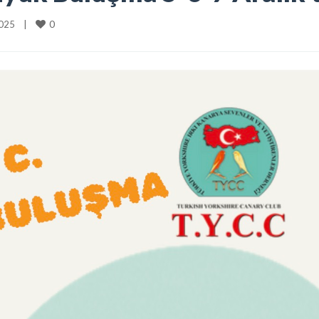
0
25    
|