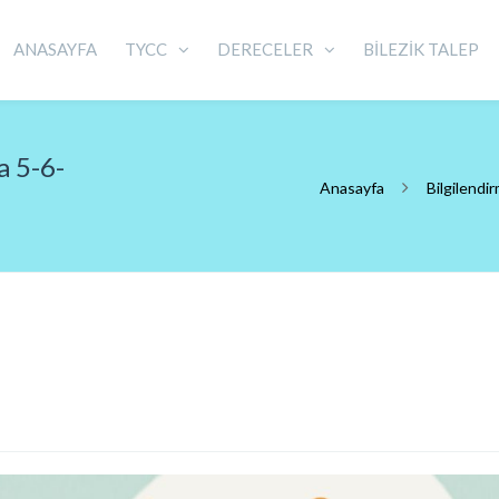
ANASAYFA
TYCC
DERECELER
BİLEZİK TALEP
a 5-6-
Anasayfa
Bilgilendi