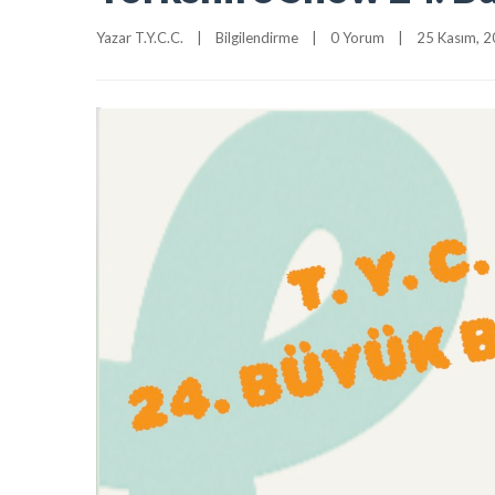
Yazar 
T.Y.C.C.
|
Bilgilendirme
|
0 Yorum
|
25 Kasım, 20