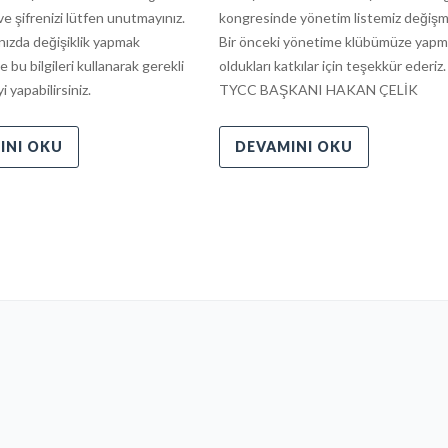
ve şifrenizi lütfen unutmayınız.
kongresinde yönetim listemiz değişmi
nızda değişiklik yapmak
Bir önceki yönetime klübümüze yapm
e bu bilgileri kullanarak gerekli
oldukları katkılar için teşekkür ederiz
 yapabilirsiniz.
TYCC BAŞKANI HAKAN ÇELİK
INI OKU
DEVAMINI OKU