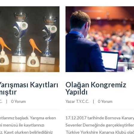
arışması Kayıtları
Olağan Kongremiz
ıştır
Yapıldı
C.
    |    
0 Yorum
Yazar 
T.Y.C.C.
    |    
0 Yorum
ıtlarımız başladı. Yarışma erken
17.12.2017 tarihinde Bornova Kanar
i menüsü ile kayıtlarınızı
Sevenler Derneğinde gerçekleştirile
iz. Kayıt olurken belirlediğiniz
Türkiye Yorkshire Kanarya Klubü ola