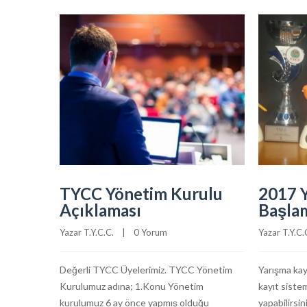
TYCC Yönetim Kurulu
2017 Y
Açıklaması
Başlam
Yazar 
T.Y.C.C.
    |    
0 Yorum
Yazar 
T.Y.C.
Değerli TYCC Üyelerimiz. TYCC Yönetim
Yarışma kay
Kurulumuz adına; 1.Konu Yönetim
kayıt sistem
kurulumuz 6 ay önce yapmış olduğu
yapabilirsin