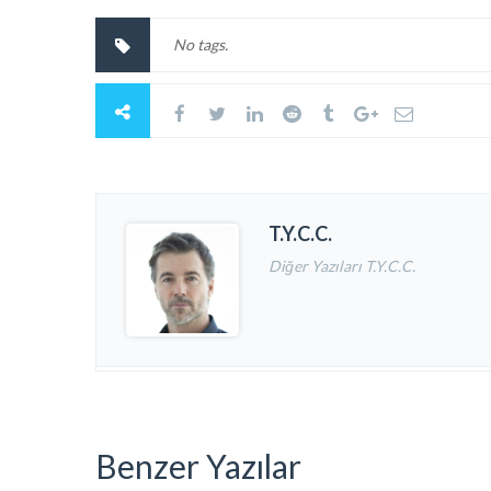
No tags.
T.Y.C.C.
Diğer Yazıları T.Y.C.C.
Benzer Yazılar