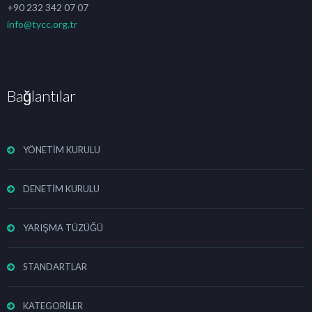
+90 232 342 07 07
info@tycc.org.tr
Bağlantılar
YÖNETİM KURULU
DENETİM KURULU
YARIŞMA TÜZÜĞÜ
STANDARTLAR
KATEGORİLER