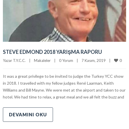
STEVE EDMOND 2018 YARIŞMA RAPORU
0
Yazar 
T.Y.C.C.
|
Makaleler
|
0 Yorum
|
7 Kasım, 2019    
|
It was a great privilege to be invited to judge the Turkey YCC show
in 2018. I travelled with my fellow judges René Laarman, Keith
Williams and Bill Mayne. We were met at the airport and taken to our
hotel. We had time to relax, a great meal and we all felt the buzz and
DEVAMINI OKU