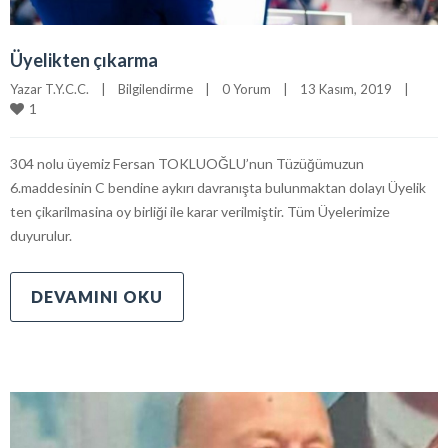
Üyelikten çıkarma
Yazar 
T.Y.C.C.
|
Bilgilendirme
|
0 Yorum
|
13 Kasım, 2019    
|
1
304 nolu üyemiz Fersan TOKLUOĞLU’nun Tüzüğümuzun
6.maddesinin C bendine aykırı davranışta bulunmaktan dolayı Üyelik
ten çikarilmasina oy birliği ile karar verilmiştir. Tüm Üyelerimize
duyurulur.
DEVAMINI OKU