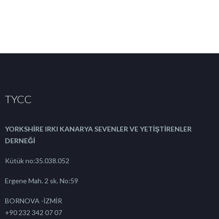
TYCC
YORKSHİRE IRKI KANARYA SEVENLER VE YETİŞTİRENLER
DERNEĞİ
Kütük no:35.038.052
Ergene Mah. 2 sk. No:59
BORNOVA -İZMİR
+90 232 342 07 07