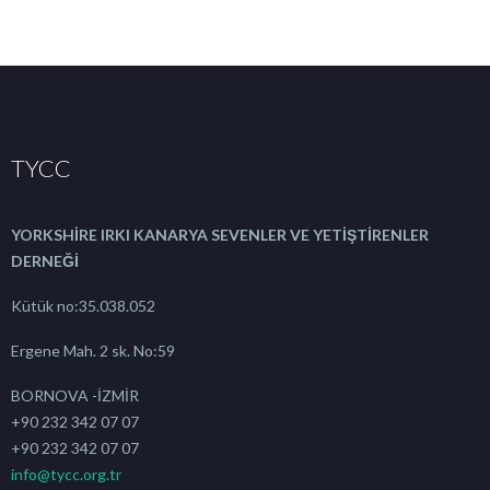
TYCC
YORKSHİRE IRKI KANARYA SEVENLER VE YETİŞTİRENLER
DERNEĞİ
Kütük no:35.038.052
Ergene Mah. 2 sk. No:59
BORNOVA -İZMİR
+90 232 342 07 07
+90 232 342 07 07
info@tycc.org.tr