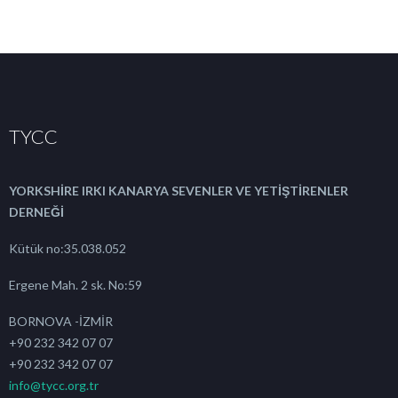
TYCC
YORKSHİRE IRKI KANARYA SEVENLER VE YETİŞTİRENLER
DERNEĞİ
Kütük no:35.038.052
Ergene Mah. 2 sk. No:59
BORNOVA -İZMİR
+90 232 342 07 07
+90 232 342 07 07
info@tycc.org.tr