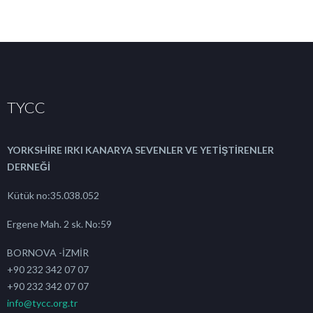
TYCC
YORKSHİRE IRKI KANARYA SEVENLER VE YETİŞTİRENLER
DERNEĞİ
Kütük no:35.038.052
Ergene Mah. 2 sk. No:59
BORNOVA -İZMİR
+90 232 342 07 07
+90 232 342 07 07
info@tycc.org.tr