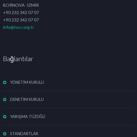
BORNOVA -İZMİR
+90 232 342 07 07
+90 232 342 07 07
info@tycc.org.tr
Bağlantılar
YÖNETİM KURULU
DENETİM KURULU
YARIŞMA TÜZÜĞÜ
STANDARTLAR